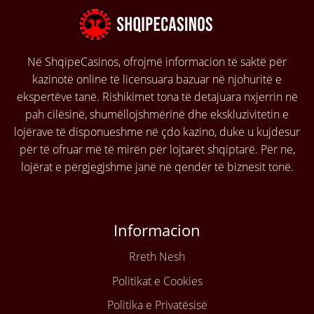
Në ShqipeCasinos, ofrojmë informacion të saktë për
kazinotë online të licensuara bazuar në njohuritë e
ekspertëve tanë. Rishikimet tona të detajuara nxjerrin në
pah cilësinë, shumëllojshmërinë dhe ekskluzivitetin e
lojërave të disponueshme në çdo kazino, duke u kujdesur
për të ofruar më të mirën për lojtarët shqiptarë. Për ne,
lojërat e përgjegjshme janë në qendër të biznesit tonë.
Informacion
Rreth Nesh
Politikat e Cookies
Politika e Privatësisë