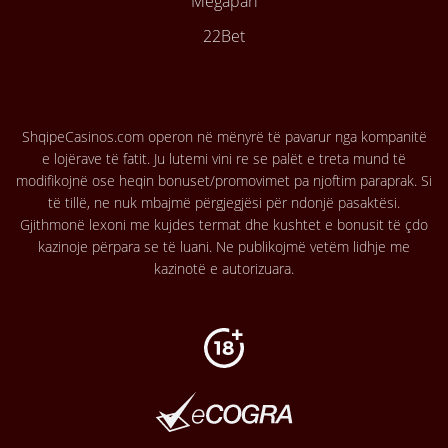
Megapari
22Bet
ShqipeCasinos.com operon në mënyrë të pavarur nga kompanitë
e lojërave të fatit. Ju lutemi vini re se palët e treta mund të
modifikojnë ose heqin bonuset/promovimet pa njoftim paraprak. Si
të tillë, ne nuk mbajmë përgjegjësi për ndonjë pasaktësi.
Gjithmonë lexoni me kujdes termat dhe kushtet e bonusit të çdo
kazinoje përpara se të luani. Ne publikojmë vetëm lidhje me
kazinotë e autorizuara.