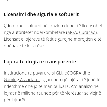
Licensimi dhe siguria e softuerit
Çdo ofrues softueri për kazino duhet të licensohet
nga autoritetet ndërkombëtare (
MGA
,
Curacao
).
Licensat e lojërave të fatit sigurojnë mbrojtjen e të
dhënave të lojtarëve.
Lojëra të drejta e transparente
Institucione të pavarura si
GLI
,
eCOGRA
dhe
Gaming Associates
sigurohen që lojërat të jenë të
ndershme dhe jo të manipuluara. Ato analizojnë
lojrat në miliona raunde për të vlerësuar sa vlejnë
për lojtarët.