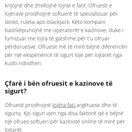
krijojnë dhe zhvillojnë lojrat e fatit. Ofruesit e
lojërave prodhojnë softuerë të specializuar për
slotet, ruleta apo blackjack. Këto kompani
bashkëpunojnë me operatorët e kazinove, duke i
furnizuar me lojra të gatshme për t’u ofruar
përdoruesve. Ofruesit më të mirë bëjnë diferencën
për një eksperiencë të sigurt loje për lojtarët nga
kudo ndodhen.
Çfarë i bën ofruesit e kazinove të
sigurt?
Ofruesit prodhojnë
lojëra fati
argëtuese dhe të
sigurta. Kjo siguri vjen nga disa faktorë që e bëjnë
një ofrues softueri për kazinotë online të mirë për
lojtarët.